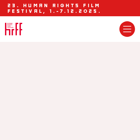
23. HUMAN RIGHTS FILM
FESTIVAL, 1.-7.12.2025.
U slabo osvijetljenoj galeriji poznatog pariškog
kazališta Bouffes du Nord, u sjeni prazne