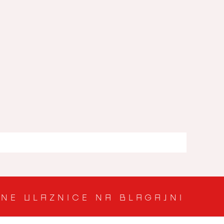
imentalni/dokumentarni
TNE ULAZNICE NA BLAGAJNI