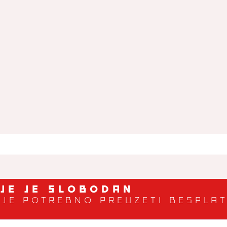
•
eksper
žanr:
IJE JE SLOBODAN
I JE POTREBNO PREUZETI BESPLA