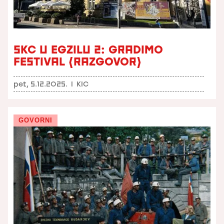
SKC U EGZILU 2: GRADIMO
FESTIVAL (RAZGOVOR)
pet, 5.12.2025.
I
KIC
GOVORNI