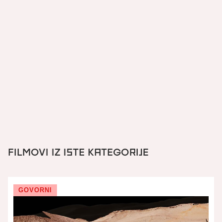
Europska unija podupire laureate ohrabrujući
ih i osnažujući u borbi za njihove ciljeve. Nelson
Mandela, Malala
Yousafzai
, Denis Mukwege i
Nadia Murad neki su od dobitnika nagrade koji
su kasnije osvojili Nobelovu nagradu za mir.
FILMOVI IZ ISTE KATEGORIJE
GOVORNI