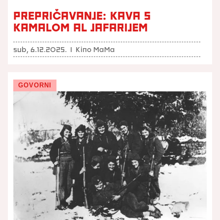
PREPRIČAVANJE: KAVA S
KAMALOM AL JAFARIJEM
sub, 6.12.2025.
I
Kino MaMa
GOVORNI