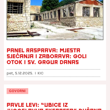
PANEL RASPRAVA: MJESTA
SJEĆANJA I ZABORAVA: GOLI
OTOK I SV. GRGUR DANAS
pet, 5.12.2025.
I
KIC
GOVORNI
PAVLE LEVI: “UBICE IZ