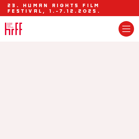
23. HUMAN RIGHTS FILM
FESTIVAL, 1.-7.12.2025.
Povodom obilježavanja ovogodišnje dodjele
nagrade Saharov za slobodu mišljenja, koju
dodjeljuje Europski parlament, Ured Europskog