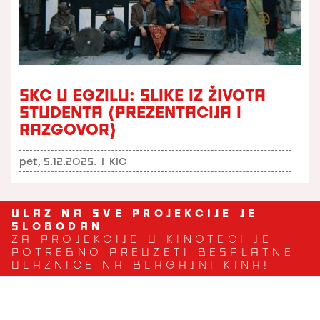
SKC U EGZILU: SLIKE IZ ŽIVOTA
STUDENTA (PREZENTACIJA I
RAZGOVOR)
pet, 5.12.2025.
I
KIC
ULAZ NA SVE PROJEKCIJE JE
SLOBODAN
ZA PROJEKCIJE U KINOTECI JE
POTREBNO PREUZETI BESPLATNE
ULAZNICE NA BLAGAJNI KINA!