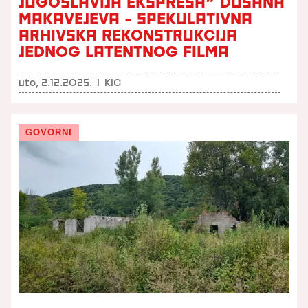
JUGOSLAVIJA EKSPRESA” DUŠANA
MAKAVEJEVA - SPEKULATIVNA
ARHIVSKA REKONSTRUKCIJA
JEDNOG LATENTNOG FILMA
uto, 2.12.2025.
I
KIC
GOVORNI