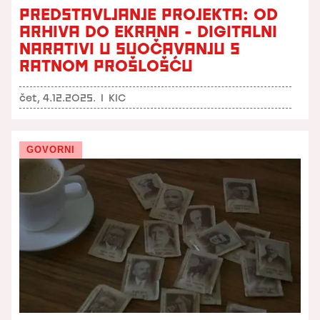
PREDSTAVLJANJE PROJEKTA: OD
ARHIVA DO EKRANA - DIGITALNI
NARATIVI U SUOČAVANJU S
RATNOM PROŠLOŠĆU
čet, 4.12.2025.
I
KIC
GOVORNI