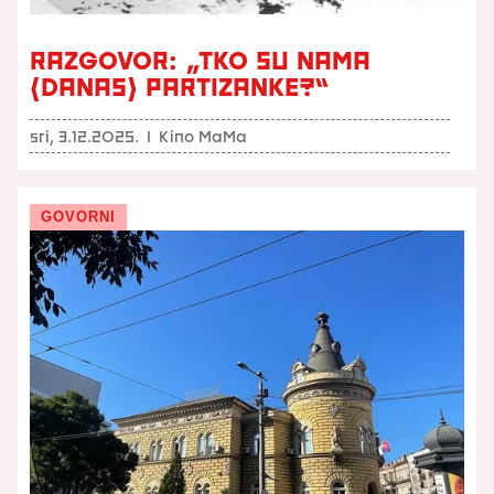
RAZGOVOR: „TKO SU NAMA
(DANAS) PARTIZANKE?“
sri, 3.12.2025.
I
Kino MaMa
GOVORNI