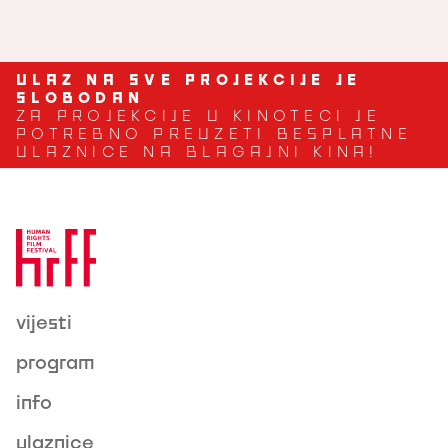
★ Eduardo Williams:
Uspon čovjeka 3
/
Human Surge 3
ULAZ NA SVE PROJEKCIJE JE
SLOBODAN
ZA PROJEKCIJE U KINOTECI JE
POTREBNO PREUZETI BESPLATNE
ULAZNICE NA BLAGAJNI KINA!
vijesti
program
info
ulaznice