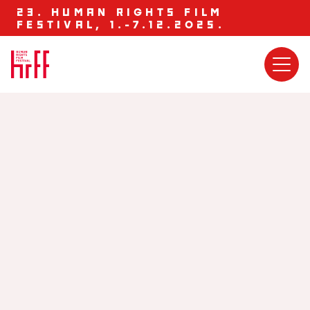
23. HUMAN RIGHTS FILM
FESTIVAL, 1.-7.12.2025.
Što da se radi?