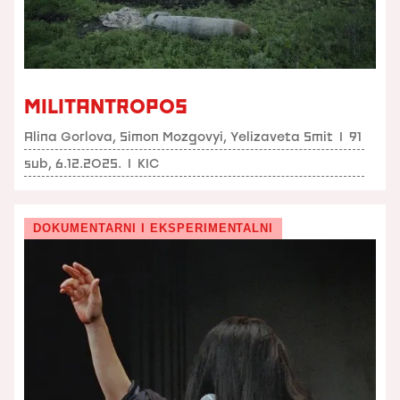
MILITANTROPOS
Alina Gorlova, Simon Mozgovyi, Yelizaveta Smit
I
91
sub, 6.12.2025.
I
KIC
DOKUMENTARNI I EKSPERIMENTALNI