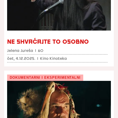
NE SHVAĆAJTE TO OSOBNO
Jelena Jureša
I
60
čet, 4.12.2025.
I
Kino Kinoteka
DOKUMENTARNI I EKSPERIMENTALNI