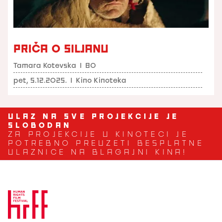
PRIČA O SILJANU
Tamara Kotevska
I
80
pet, 5.12.2025.
I
Kino Kinoteka
ULAZ NA SVE PROJEKCIJE JE
SLOBODAN
ZA PROJEKCIJE U KINOTECI JE
POTREBNO PREUZETI BESPLATNE
ULAZNICE NA BLAGAJNI KINA!