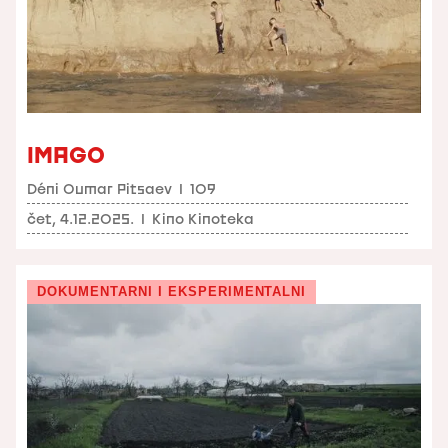
IMAGO
Déni Oumar Pitsaev
I
109
čet, 4.12.2025.
I
Kino Kinoteka
DOKUMENTARNI I EKSPERIMENTALNI