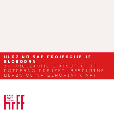
Vladimira Lenharta
Svetlana
Spajić, Tijana Stanković
Zoja Borovčanin
ULAZ NA SVE PROJEKCIJE JE
SLOBODAN
ZA PROJEKCIJE U KINOTECI JE
POTREBNO PREUZETI BESPLATNE
ULAZNICE NA BLAGAJNI KINA!