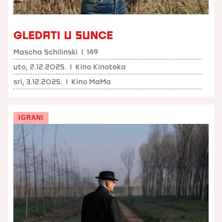
GLEDATI U SUNCE
Mascha Schilinski
I
149
uto, 2.12.2025.
I
Kino Kinoteka
sri, 3.12.2025.
I
Kino MaMa
IGRANI