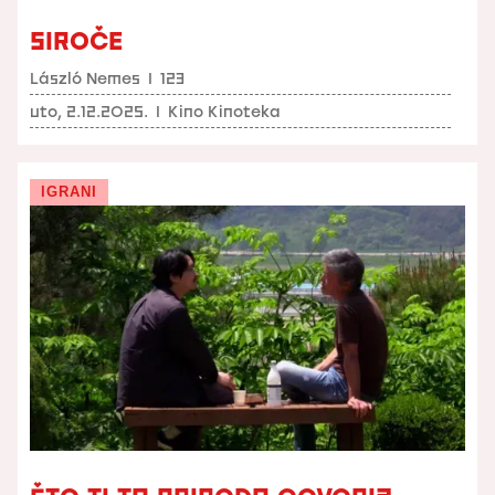
SIROČE
László Nemes
I
123
uto, 2.12.2025.
I
Kino Kinoteka
IGRANI