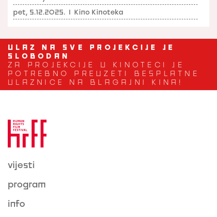
pet, 5.12.2025.
I
Kino Kinoteka
ULAZ NA SVE PROJEKCIJE JE
SLOBODAN
ZA PROJEKCIJE U KINOTECI JE
POTREBNO PREUZETI BESPLATNE
ULAZNICE NA BLAGAJNI KINA!
vijesti
program
info