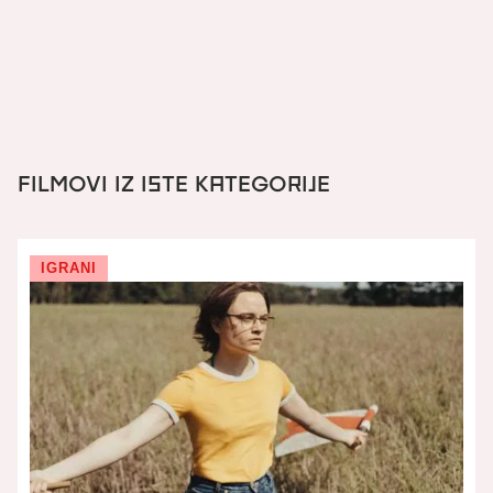
•
: igrani
žanr
•
Munich International Film Festival,
nagrade i festivali:
Valladolid International Film Festival, Asia Pacific Screen
Awards
FILMOVI IZ ISTE KATEGORIJE
IGRANI