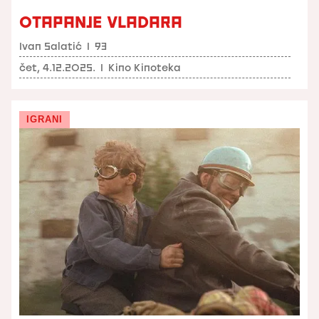
OTAPANJE VLADARA
Ivan Salatić
I
93
čet, 4.12.2025.
I
Kino Kinoteka
IGRANI