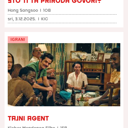
ŠTO TI TA PRIRODA GOVORI?
Hong Sangsoo
I
108
sri, 3.12.2025.
I
KIC
IGRANI
TAJNI AGENT
Kleber Mendonça Filho
I
158