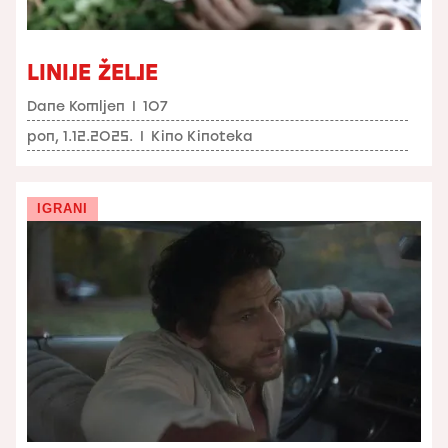
LINIJE ŽELJE
Dane Komljen
I
107
pon, 1.12.2025.
I
Kino Kinoteka
IGRANI