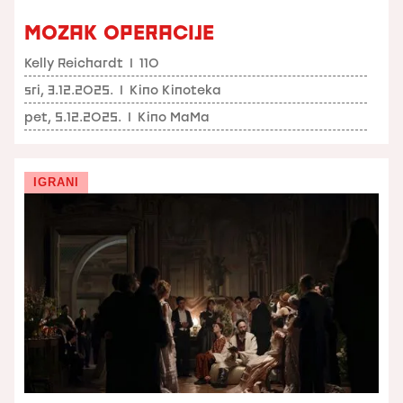
MOZAK OPERACIJE
Kelly Reichardt
I
110
sri, 3.12.2025.
I
Kino Kinoteka
pet, 5.12.2025.
I
Kino MaMa
IGRANI