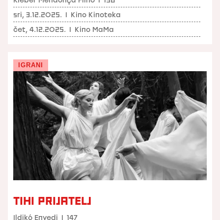
sri, 3.12.2025.
I
Kino Kinoteka
čet, 4.12.2025.
I
Kino MaMa
IGRANI
TIHI PRIJATELJ
Ildikó Enyedi
I
147