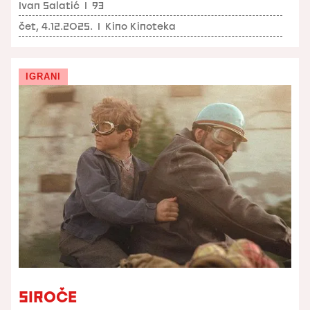
Ivan Salatić
I
93
čet, 4.12.2025.
I
Kino Kinoteka
IGRANI
SIROČE