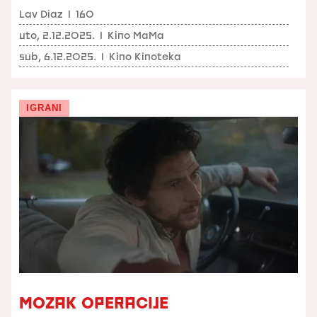
Lav Diaz
I
160
uto, 2.12.2025.
I
Kino MaMa
sub, 6.12.2025.
I
Kino Kinoteka
IGRANI
MOZAK OPERACIJE