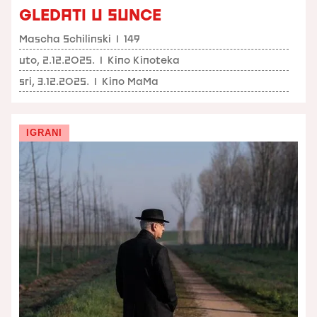
GLEDATI U SUNCE
Mascha Schilinski
I
149
uto, 2.12.2025.
I
Kino Kinoteka
sri, 3.12.2025.
I
Kino MaMa
IGRANI