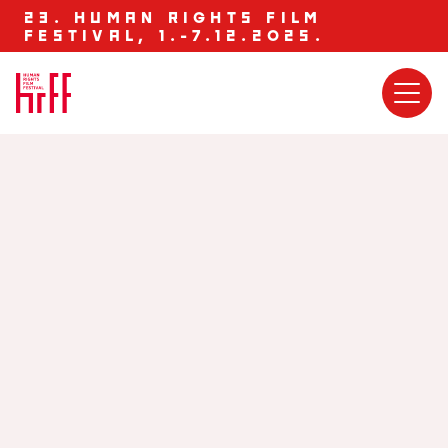
23. HUMAN RIGHTS FILM
FESTIVAL, 1.-7.12.2025.