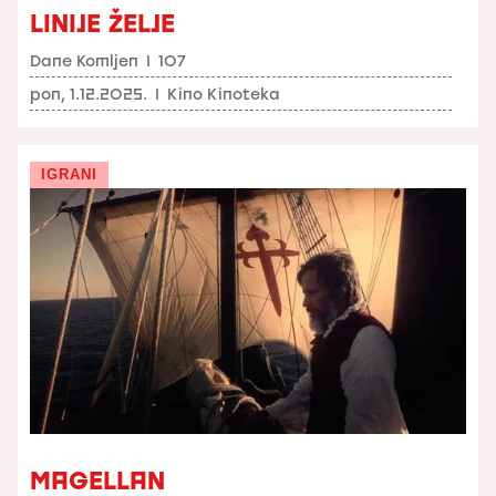
LINIJE ŽELJE
Dane Komljen
I
107
pon, 1.12.2025.
I
Kino Kinoteka
IGRANI
MAGELLAN